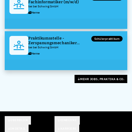
Fachinformatiker (m/w/d)
bei bei Schwing GmbH
Herne
Praktikumsstelle -
Schülerpraktikum
Zerspanungsmechaniker
(m/w/d)
bei bei Schwing GmbH
Herne
MEHR JOBS, PRAKTIKA & CO.
ÜBERBLICK
EINBLICKE
IM DETAIL
KARRIERE