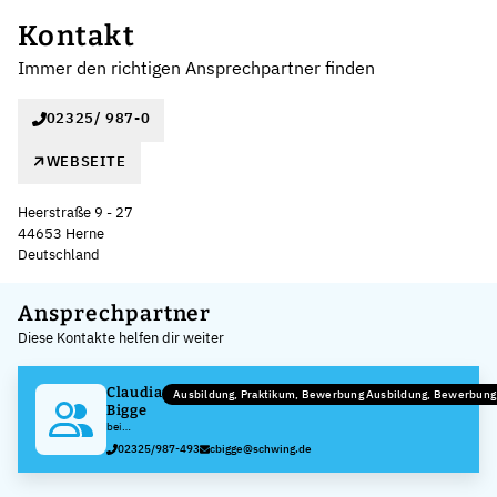
Kontakt
Immer den richtigen Ansprechpartner finden
02325/ 987-0
WEBSEITE
Heerstraße 9 - 27
44653 Herne
Deutschland
Leaflet
|
©
OpenStreetMap
,
+
Ansprechpartner
Diese Kontakte helfen dir weiter
−
Claudia
Ausbildung, Praktikum, Bewerbung Ausbildung, Bewerbung
Bigge
bei
Schwing
02325/987-493
cbigge@schwing.de
GmbH