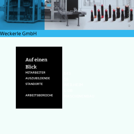
© WECKERLE GMBH
Weckerle GmbH
Auf einen
Blick
MITARBEITER
143
AUSZUBILDENDE
18
STANDORTE
WEILHEIM
I. OB
ARBEITSBEREICHE
MASCHINENBAU