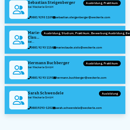
Sebastian Steigenberger
Ausbildung, Praktikum
bei Weckerle GmbH
0881 9293 1109
sebastian.steigenberger@weckerle.com
Marie-
Ausbildung, Studium, Praktikum, Bewerbung Ausbildung, B
Claude
Sisto
bei
Weckerle
0881 92 93 1154
marieclaude.sisto@weckerle.com
GmbH
Hermann Buchberger
Ausbildung, Praktikum
bei Weckerle GmbH
0881 92 93 1193
hermann.buchberger@weckerle.com
Sarah Schwendele
Ausbildung
bei Weckerle GmbH
08819293-1202
sarah.schwendele@weckerle.com