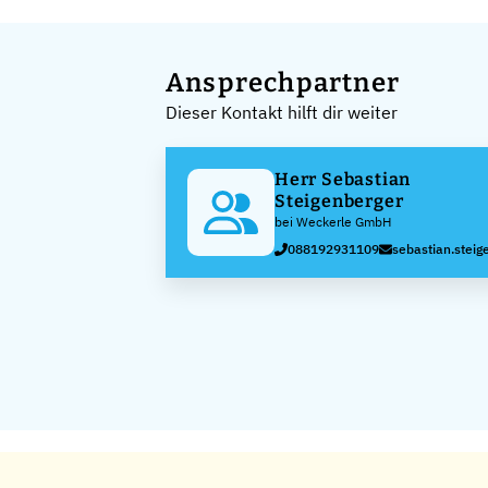
Ansprechpartner
Dieser Kontakt hilft dir weiter
Herr Sebastian
Steigenberger
bei Weckerle GmbH
088192931109
sebastian.stei