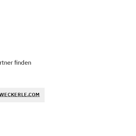
+
−
tner finden
WECKERLE.COM