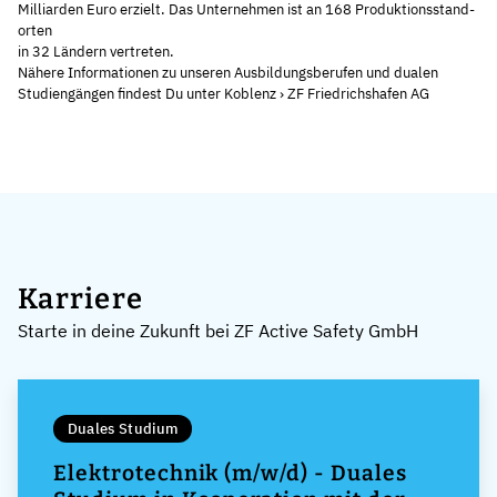
Mil­li­ar­den Eu­ro er­zielt. Das Un­ter­neh­men ist an 168 Pro­duk­ti­ons­stand­
or­ten
in 32 Län­dern ver­tre­ten.
Nähere Informationen zu unseren Ausbildungsberufen und dualen
Studiengängen findest Du unter
Koblenz › ZF Friedrichshafen AG
Karriere
Starte in deine Zukunft bei ZF Active Safety GmbH
Duales Studium
Elektrotechnik (m/w/d) - Duales