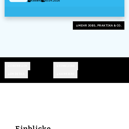
Koblenz
30.09.2026
- Mannheim
MEHR JOBS, PRAKTIKA & CO.
ÜBERBLICK
EINBLICKE
IM DETAIL
KARRIERE
Einblicke