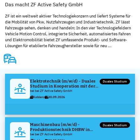
Das macht ZF Active Safety GmbH
ZF ist ein weltweit aktiver Technologiekonzern und liefert Systeme für
die Mobilität von Pkw, Nutzfahrzeugen und Industrietechnik. ZF lässt
Fahrzeuge sehen, denken und handeln: In den vier Technologiefeldern
Vehicle Motion Control, integrierte Sicherheit, automatisiertes Fahren
und Elektromobilität bietet ZF umfassende Produkt- und Software-
Lösungen für etablierte Fahrzeughersteller sowie für neu ...
Elektrotechnik (m/w/d) - Duales
Duales Studium
Studium in Kooperation mit der
Dualen Hochschule Baden
bei bei ZF Active Safety GmbH
Württemberg - Mannheim
Koblenz
30.09.2026
Maschinenbau (m/w/d) -
Duales Studium
Produktionstechnik DHBW in
Kooperation mit der Dualen
bei bei ZF Active Safety GmbH
Hochschule Baden Württemberg