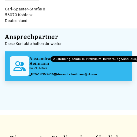
Carl-Spaeter-Straße 8
56070 Koblenz
Deutschland
Leaflet
|
©
OpenStreetMap
,
+
Ansprechpartner
Diese Kontakte helfen dir weiter
−
Alexandra
Ausbildung, Studium, Praktikum, Bewerbung Ausbildu
Heilmann
bei ZF Active
Safety GmbH
0261 895 2615
alexandra.heilmann@zf.com