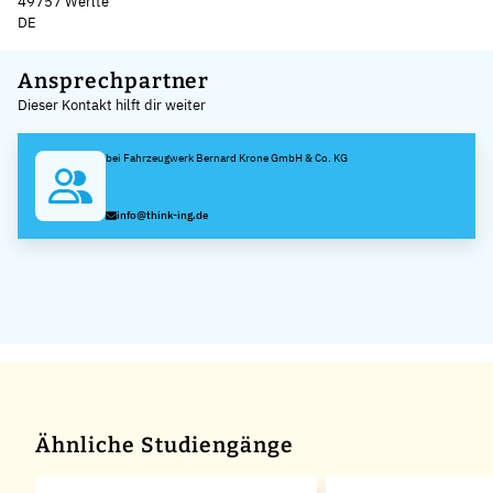
49757 Werlte
DE
Leaflet
|
©
OpenStreetMap
,
+
Ansprechpartner
Dieser Kontakt hilft dir weiter
−
bei Fahrzeugwerk Bernard Krone GmbH & Co. KG
info@think-ing.de
Ähnliche Studiengänge