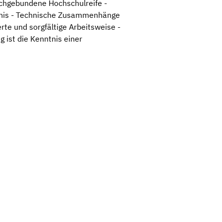
chgebundene Hochschulreife -
dnis - Technische Zusammenhänge
rte und sorgfältige Arbeitsweise -
ist die Kenntnis einer
Leaflet
|
©
OpenStreetMap
,