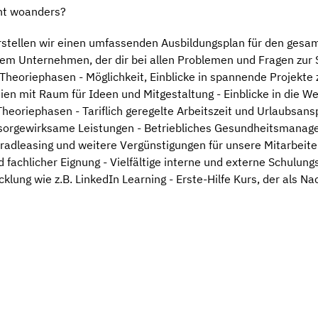
t woanders?
stellen wir einen umfassenden Ausbildungsplan für den gesam
m Unternehmen, der dir bei allen Problemen und Fragen zur Sei
heoriephasen - Möglichkeit, Einblicke in spannende Projekte
en mit Raum für Ideen und Mitgestaltung - Einblicke in die Wel
Theoriephasen - Tariflich geregelte Arbeitszeit und Urlaubsansp
rsorgewirksame Leistungen - Betriebliches Gesundheitsmanage
rradleasing und weitere Vergünstigungen für unsere Mitarbei
fachlicher Eignung - Vielfältige interne und externe Schulung
lung wie z.B. LinkedIn Learning - Erste-Hilfe Kurs, der als Na