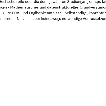
chschulreife oder die dem gewählten Studiengang entspr. fa
nken - Mathematisches und datenstrukturelles Grundverstän
- Gute EDV- und Englischkenntnisse - Selbständige, konzentrie
ernen - Nützlich, aber keineswegs notwendige Voraussetzung 
+