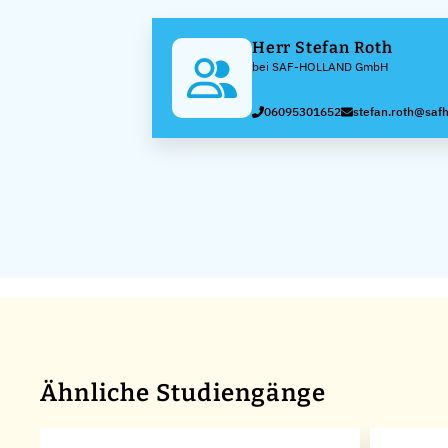
Herr Stefan Roth
bei SAF-HOLLAND GmbH
06095301652
stefan.roth@safh
Ähnliche Studiengänge