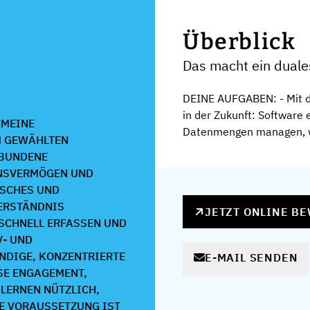
Überblick
Das macht ein dual
DEINE AUFGABEN: - Mit d
in der Zukunft: Software 
EMEINE
Datenmengen managen, wi
M GEWÄHLTEN
EBUNDENE
NSVERMÖGEN UND
ISCHES UND
ERSTÄNDNIS
JETZT ONLINE B
SCHNELL ERFASSEN UND
V- UND
NDIGE, KONZENTRIERTE
E-MAIL SENDEN
SE ENGAGEMENT,
ERNEN NÜTZLICH, A
VORAUSSETZUNG IST D