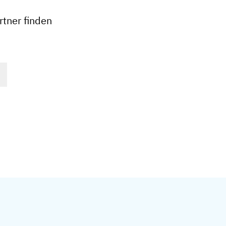
−
tner finden