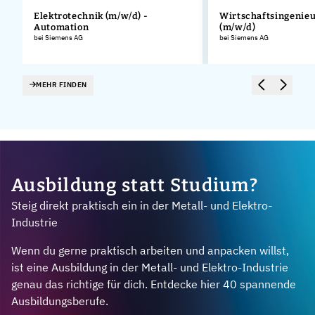
Elektrotechnik (m/w/d) -
Wirtschaftsingenie
Automation
(m/w/d)
.
bei Siemens AG
bei Siemens AG
MEHR FINDEN
Ausbildung statt Studium?
Steig direkt praktisch ein in der Metall- und Elektro-
Industrie
Wenn du gerne praktisch arbeiten und anpacken willst,
ist eine Ausbildung in der Metall- und Elektro-Industrie
genau das richtige für dich. Entdecke hier 40 spannende
Ausbildungsberufe.