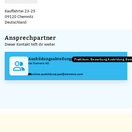
Kauffahrtei 23-25
09120 Chemnitz
Deutschland
Leaflet
|
©
OpenStreetMap
,
+
Ansprechpartner
Dieser Kontakt hilft dir weiter
−
Ausbildungsabteilung
Praktikum, Bewerbung Ausbildung, Be
bei Siemens AG
online.ausbildung.spe@siemens.com