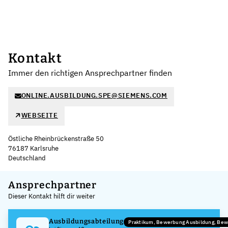
Kontakt
Immer den richtigen Ansprechpartner finden
ONLINE.AUSBILDUNG.SPE@SIEMENS.COM
WEBSEITE
Östliche Rheinbrückenstraße 50
76187 Karlsruhe
Deutschland
Leaflet
|
©
OpenStreetMap
,
+
Ansprechpartner
Dieser Kontakt hilft dir weiter
−
Ausbildungsabteilung
Praktikum, Bewerbung Ausbildung, Be