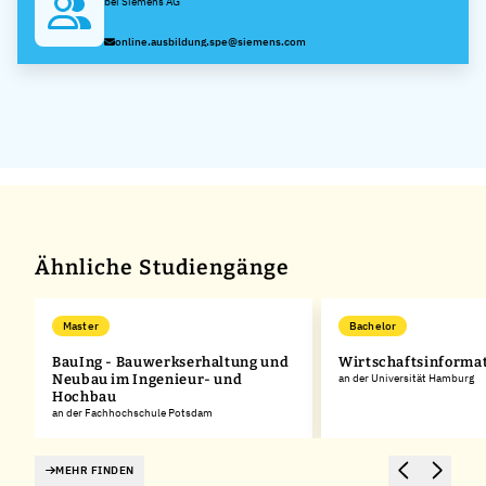
bei Siemens AG
online.ausbildung.spe@siemens.com
Ähnliche Studiengänge
Master
Bachelor
BauIng - Bauwerkserhaltung und
Wirtschaftsinforma
Neubau im Ingenieur- und
an der Universität Hamburg
Hochbau
an der Fachhochschule Potsdam
MEHR FINDEN