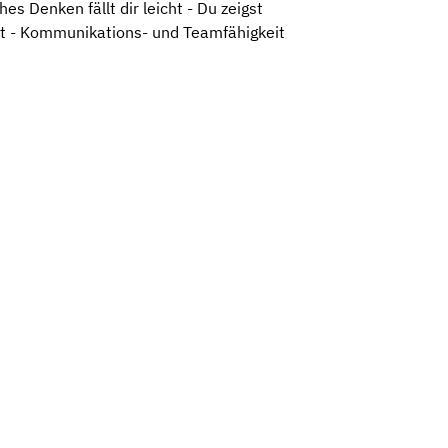
s Denken fällt dir leicht - Du zeigst
ert - Kommunikations- und Teamfähigkeit
Leaflet
|
©
OpenStreetMap
,