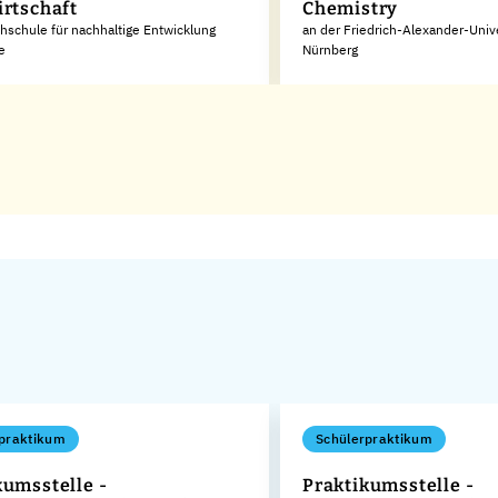
irtschaft
Chemistry
hschule für nachhaltige Entwicklung
an der Friedrich-Alexander-Unive
e
Nürnberg
praktikum
Schülerpraktikum
kumsstelle -
Praktikumsstelle -