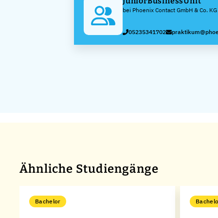
JuniorBusinessUnit
bei Phoenix Contact GmbH & Co. KG
05235341702
praktikum@phoe
Ähnliche Studiengänge
Bachelor
Bachelo