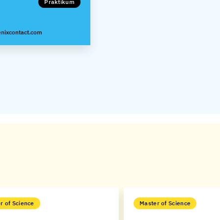
Praktikum
nixcontact.com
r of Science
Master of Science