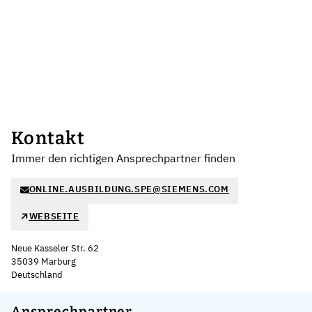
Kontakt
Immer den richtigen Ansprechpartner finden
ONLINE.AUSBILDUNG.SPE@SIEMENS.COM
WEBSEITE
Neue Kasseler Str. 62
35039 Marburg
Deutschland
Leaflet
|
©
OpenStreetMap
,
+
Ansprechpartner