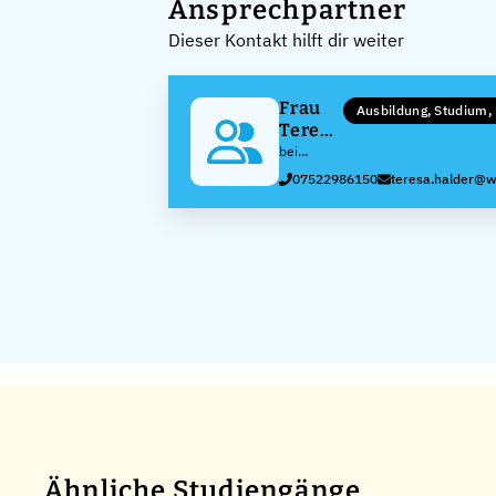
Ansprechpartner
Dieser Kontakt hilft dir weiter
Frau
Ausbildung, Studium
Teresa
Halder
bei
Hermann
07522986150
teresa.halder@w
WALDNER
GmbH &
Co.KG
Ähnliche Studiengänge