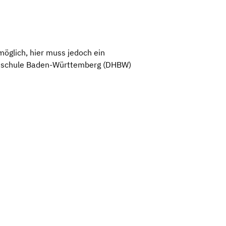
möglich, hier muss jedoch ein
ochschule Baden-Württemberg (DHBW)
Leaflet
|
©
OpenStreetMap
,