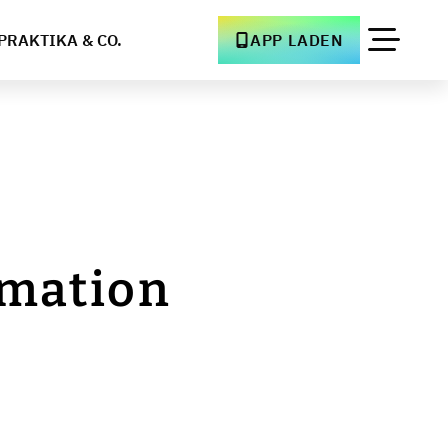
PRAKTIKA & CO.
APP LADEN
omation