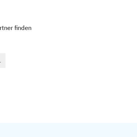
+
−
tner finden
E