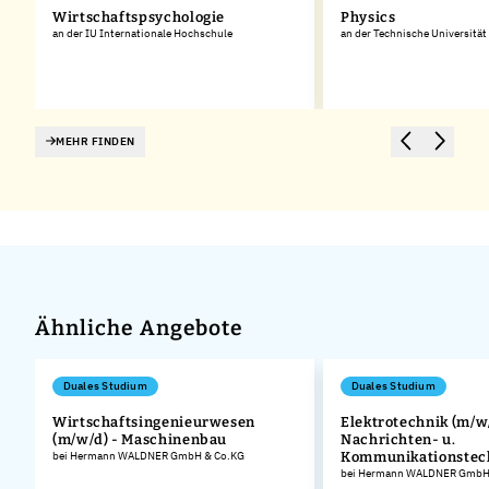
Wirtschaftspsychologie
Physics
rg
an der IU Internationale Hochschule
an der Technische Universitä
MEHR FINDEN
Ähnliche Angebote
Duales Studium
Duales Studium
Wirtschaftsingenieurwesen
Elektrotechnik (m/w/
(m/w/d) - Maschinenbau
Nachrichten- u.
.
bei Hermann WALDNER GmbH & Co.KG
Kommunikationstec
bei Hermann WALDNER GmbH