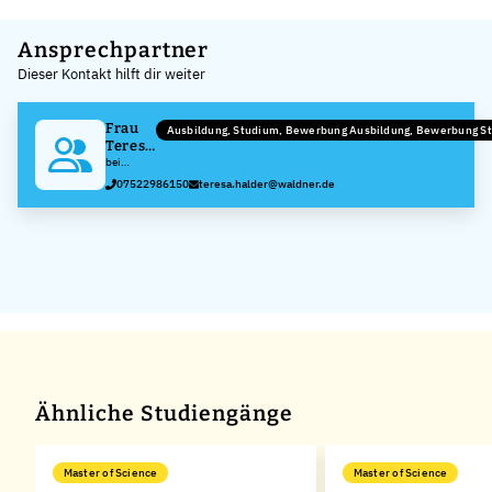
Leaflet
|
©
OpenStreetMap
,
+
Ansprechpartner
Dieser Kontakt hilft dir weiter
−
Frau
Ausbildung, Studium, Bewerbung Ausbildung, Bewerbung S
Teresa
Halder
bei
Hermann
07522986150
teresa.halder@waldner.de
WALDNER
GmbH &
Co.KG
Ähnliche Studiengänge
Master of Science
Master of Science