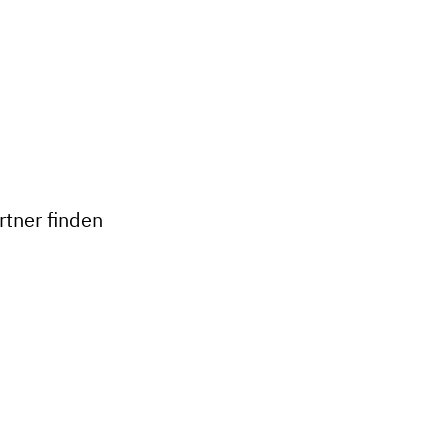
+
−
tner finden