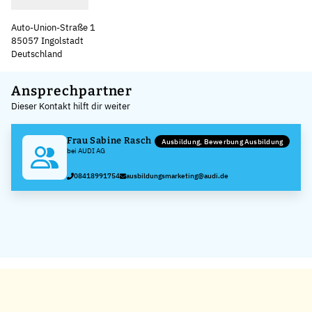
Auto-Union-Straße 1
85057 Ingolstadt
Deutschland
Leaflet
|
©
OpenStreetMap
,
+
Ansprechpartner
Dieser Kontakt hilft dir weiter
−
Frau Sabine Rasch
Ausbildung, Bewerbung Ausbildung
bei AUDI AG
08418991754
ausbildungsmarketing@audi.de