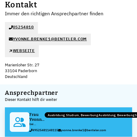
Kontakt
Immer den richtigen Ansprechpartner finden
05254810
YVONNE.BRENKE1@BENTELER.COM
WEBSEITE
Marienloher Str. 27
33104 Paderborn
Deutschland
Leaflet
|
©
OpenStreetMap
,
+
Ansprechpartner
Dieser Kontakt hilft dir weiter
−
Frau
Ausbildung, Studium, Bewerbung Ausbildung, Bewerbung 
Yvonne
Brenke
bei
BENTELER
49525481148115
yvonne.brenke1@benteler.com
Steel/Tube
GmbH &