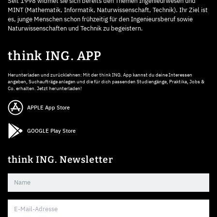
Seit 1998 widmet sie sich bereits den Themen Ingenieurwesen und
MINT (Mathematik, Informatik, Naturwissenschaft, Technik). Ihr Ziel ist
es, junge Menschen schon frühzeitig für den Ingenieursberuf sowie
Naturwissenschaften und Technik zu begeistern.
think ING. APP
Herunterladen und zurücklehnen: Mit der think ING. App kannst du deine Interessen
angeben, Suchaufträge anlegen und die für dich passenden Studiengänge, Praktika, Jobs &
Co. erhalten. Jetzt herunterladen!
APPLE App Store
GOOGLE Play Store
think ING. Newsletter