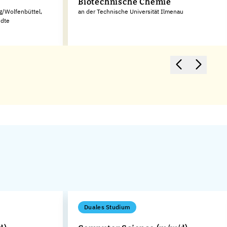
g
Biotechnische Chemie
g/Wolfenbüttel,
an der Technische Universität Ilmenau
ndte
Duales Studium