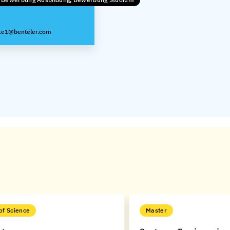
ke1@benteler.com
of Science
Master