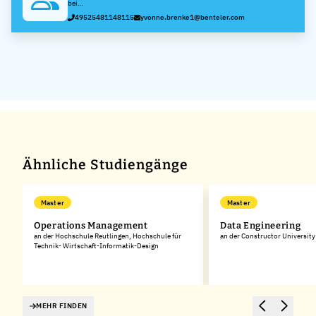
Brenke
bei
BENTELER
49525481148115
yvonne.brenke1@benteler.com
Steel/Tube
GmbH &
Co. KG
Ähnliche Studiengänge
Master
Master
Operations Management
Data Engineering
s-
an der Hochschule Reutlingen, Hochschule für
an der Constructor University
Technik- Wirtschaft-Informatik-Design
MEHR FINDEN