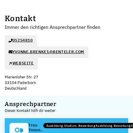
Kontakt
Immer den richtigen Ansprechpartner finden
05254810
YVONNE.BRENKE1@BENTELER.COM
WEBSEITE
Marienloher Str. 27
33104 Paderborn
Deutschland
Leaflet
|
©
OpenStreetMap
,
+
Ansprechpartner
Dieser Kontakt hilft dir weiter
−
Frau
Ausbildung, Studium, Bewerbung Ausbildung, Bewerbung 
Yvonne