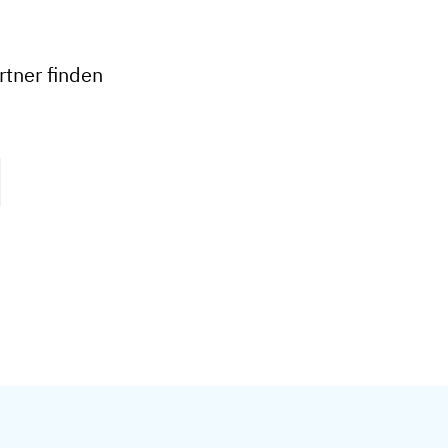
+
−
tner finden