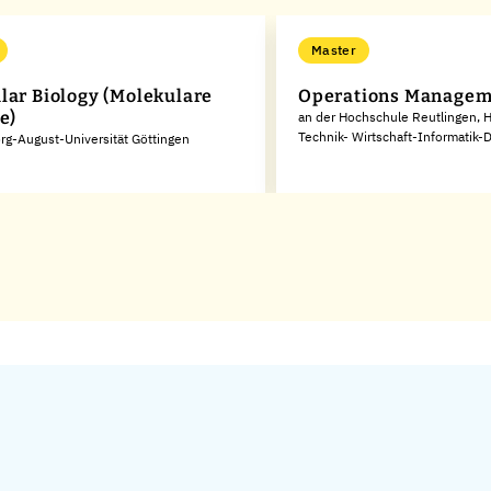
Master
lar Biology (Molekulare
Operations Managem
e)
an der Hochschule Reutlingen, 
Technik- Wirtschaft-Informatik-
rg-August-Universität Göttingen