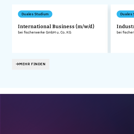
Duales Studium
Duales 
International Business (m/w/d)
Indust
bei fischerwerke GmbH u. Co. KG
bei fische
KG
MEHR FINDEN