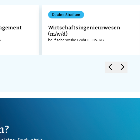
Duales Studium
nagement
Wirtschaftsingenieurwesen
(m/w/d)
G
bei fischerwerke GmbH u. Co. KG
m?