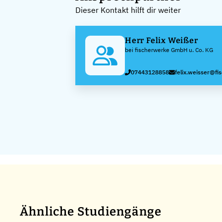
Dieser Kontakt hilft dir weiter
Herr Felix Weißer
bei fischerwerke GmbH u. Co. KG
07443128858
felix.weisser@fi
Ähnliche Studiengänge