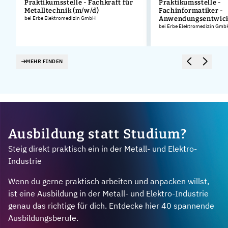
Praktikumsstelle - Fachkraft für
Praktikumsstelle -
Metalltechnik (m/w/d)
Fachinformatiker -
.
bei Erbe Elektromedizin GmbH
Anwendungsentwick
bei Erbe Elektromedizin Gmb
MEHR FINDEN
Ausbildung statt Studium?
Steig direkt praktisch ein in der Metall- und Elektro-
Industrie
Wenn du gerne praktisch arbeiten und anpacken willst,
ist eine Ausbildung in der Metall- und Elektro-Industrie
genau das richtige für dich. Entdecke hier 40 spannende
Ausbildungsberufe.