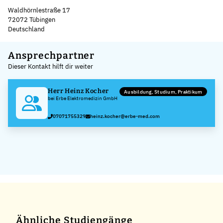
Waldhörnlestraße 17
72072 Tübingen
Deutschland
Leaflet
|
©
OpenStreetMap
,
+
Ansprechpartner
Dieser Kontakt hilft dir weiter
−
Herr Heinz Kocher
Ausbildung, Studium, Praktikum
bei Erbe Elektromedizin GmbH
07071755329
heinz.kocher@erbe-med.com
Ähnliche Studiengänge