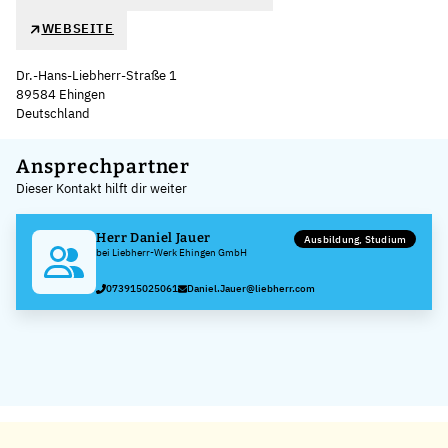
WEBSEITE
Dr.-Hans-Liebherr-Straße 1
89584 Ehingen
Deutschland
Leaflet
|
©
OpenStreetMap
,
+
Ansprechpartner
Dieser Kontakt hilft dir weiter
−
Herr Daniel Jauer
Ausbildung, Studium
bei Liebherr-Werk Ehingen GmbH
073915025061
Daniel.Jauer@liebherr.com