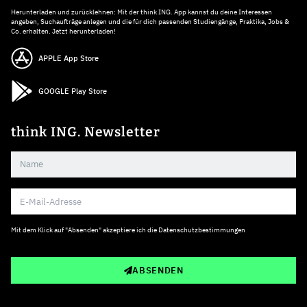
Herunterladen und zurücklehnen: Mit der think ING. App kannst du deine Interessen
angeben, Suchaufträge anlegen und die für dich passenden Studiengänge, Praktika, Jobs &
Co. erhalten. Jetzt herunterladen!
APPLE App Store
GOOGLE Play Store
think ING. Newsletter
Mit dem Klick auf "Absenden" akzeptiere ich die
Datenschutzbestimmungen
ABSENDEN