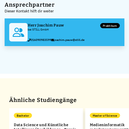
+
Ansprechpartner
Dieser Kontakt hilft dir weiter
−
Herr Joachim Pauw
Praktikum
bei STILL GmbH
016090983599
joachim.pauw@still.de
Ähnliche Studiengänge
Bachelor
Master of Science
Data Science und Künstliche
Medieninformatik