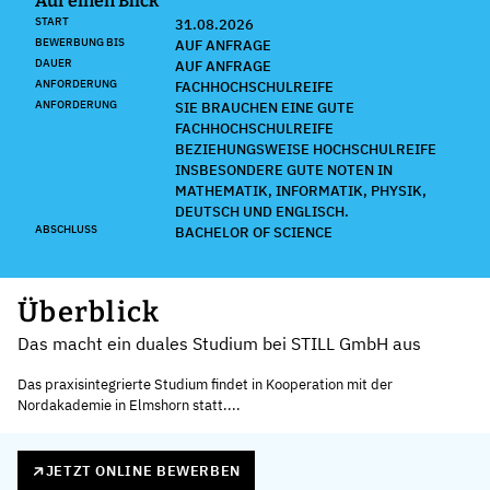
Auf einen Blick
START
31.08.2026
BEWERBUNG BIS
AUF ANFRAGE
DAUER
AUF ANFRAGE
ANFORDERUNG
FACHHOCHSCHULREIFE
ANFORDERUNG
SIE BRAUCHEN EINE GUTE
FACHHOCHSCHULREIFE
BEZIEHUNGSWEISE HOCHSCHULREIFE
INSBESONDERE GUTE NOTEN IN
MATHEMATIK, INFORMATIK, PHYSIK,
DEUTSCH UND ENGLISCH.
ABSCHLUSS
BACHELOR OF SCIENCE
Überblick
Das macht ein duales Studium bei STILL GmbH aus
Das praxisintegrierte Studium findet in Kooperation mit der
Nordakademie in Elmshorn statt....
JETZT ONLINE BEWERBEN