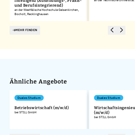
Intelligenz (Ausbildungs-, Praxis-
an der Technische Universitä
und Berufsintegrierend)
an der Westfälische Hochschule Gelsenkirchen,
Bocholt, Recklinghausen
MEHR FINDEN
Ähnliche Angebote
Duales Studium
Duales Studium
Betriebswirtschaft (m/w/d)
Wirtschaftsingenie
bei STILL GmbH
(m/w/d)
.
bei STILL GmbH