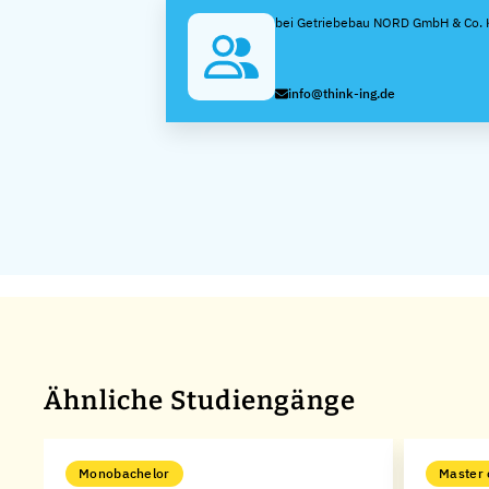
bei Getriebebau NORD GmbH & Co.
info@think-ing.de
Ähnliche Studiengänge
Monobachelor
Master 