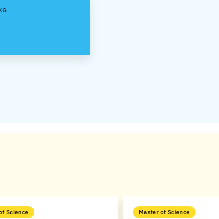
 KG
of Science
Master of Science