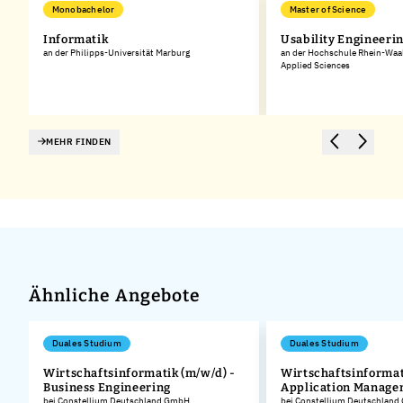
Monobachelor
Master of Science
Informatik
Usability Engineeri
an der Philipps-Universität Marburg
an der Hochschule Rhein-Waal 
Applied Sciences
MEHR FINDEN
Ähnliche Angebote
Duales Studium
Duales Studium
Wirtschaftsinformatik (m/w/d) -
Wirtschaftsinformat
Business Engineering
Application Manage
.
bei Constellium Deutschland GmbH
bei Constellium Deutschlan