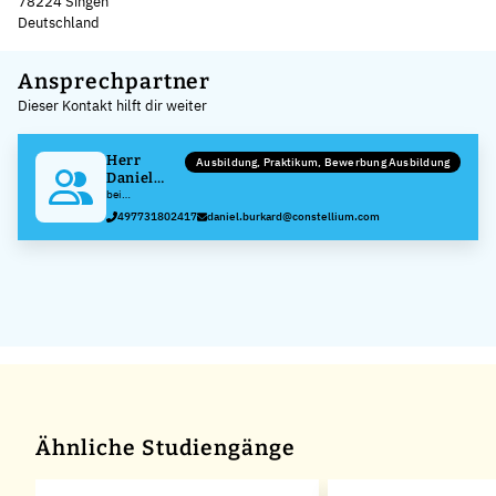
78224 Singen
Deutschland
Leaflet
|
©
OpenStreetMap
,
+
Ansprechpartner
Dieser Kontakt hilft dir weiter
−
Herr
Ausbildung, Praktikum, Bewerbung Ausbildung
Daniel
Burkard
bei
Constellium
497731802417
daniel.burkard@constellium.com
Deutschland
GmbH
Ähnliche Studiengänge