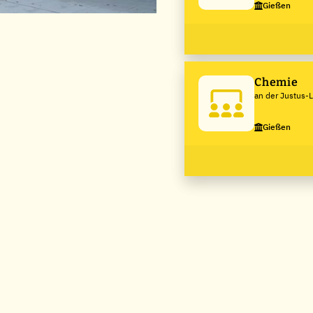
Gießen
Chemie
an der Justus-L
Gießen