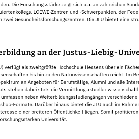
den. Die Forschungsstärke zeigt sich u.a. an zahlreichen Son
rtenkollegs, LOEWE-Zentren und -Schwerpunkten, der Feder
n zwei Gesundheitsforschungszentren. Die JLU bietet eine stru
rbildung an der Justus-Liebig-Unive
LU) verfügt als zweitgrößte Hochschule Hessens über ein Fäch
senschaften bis hin zu den Naturwissenschaften reicht. Im Be
 Spektrum an Angeboten für Berufstätige, Alumni und alle Inte
ts stehen dabei stets die Vermittlung aktueller wissenschaftl
e umfassen neben Weiterbildungsstudiengängen verschiedene 
rkshop-Formate. Darüber hinaus bietet die JLU auch im Rahme
resse einer breiteren Öffentlichkeit liegen. Somit profitieren
forschungsstarken Universität.