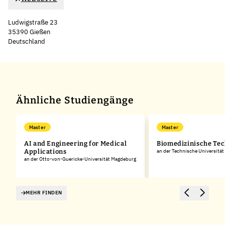
Ludwigstraße 23
35390 Gießen
Deutschland
Leaflet
|
©
OpenStreetMap
,
+
−
Ähnliche Studiengänge
Master
Master
AI and Engineering for Medical
Biomedizinische Te
Applications
an der Technische Universität
an der Otto-von-Guericke-Universität Magdeburg
MEHR FINDEN