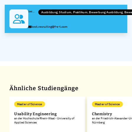
bei
Ausbildung, Studium, Praktikum, Bewerbung Ausbildung, Bew
FORUM
B + V
Oil
bvot.recruiting@f-e-t.com
Tools
GmbH
Ähnliche Studiengänge
Master of Science
Master of Science
Usability Engineering
Chemistry
es
an der Hochschule Rhein-Waal - University of
an der Friedrich-Alexander-Un
Applied Sciences
Nürnberg