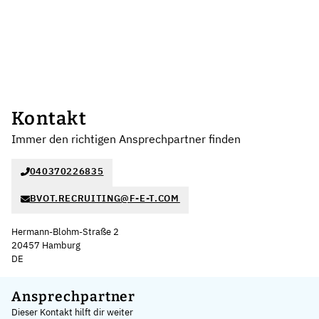
Kontakt
Immer den richtigen Ansprechpartner finden
040370226835
BVOT.RECRUITING@F-E-T.COM
Hermann-Blohm-Straße 2
20457 Hamburg
DE
Leaflet
|
©
OpenStreetMap
,
+
Ansprechpartner
Dieser Kontakt hilft dir weiter
−