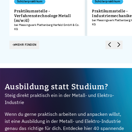
Schülerpraktikum
Schülerpraktikum
Praktikumsstelle -
Praktikumsstelle -
Verfahrenstechnologe Metall
Industriemechanike
.
(m/w/d)
bei Messingwerk Plettenberg 
KG
bei Messingwerk Plettenberg Herfeld GmbH & Co.
KG
MEHR FINDEN
Ausbildung statt Studium?
Steig direkt praktisch ein in der Metall- und Elektro-
Industrie
Wenn du gerne praktisch arbeiten und anpacken willst,
ist eine Ausbildung in der Metall- und Elektro-Industrie
genau das richtige für dich. Entdecke hier 40 spannende