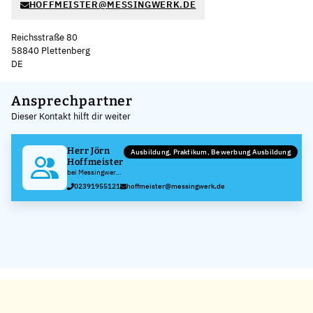
HOFFMEISTER@MESSINGWERK.DE
Reichsstraße 80
58840 Plettenberg
DE
Leaflet
|
©
OpenStreetMap
,
+
Ansprechpartner
Dieser Kontakt hilft dir weiter
−
Herr Jörn
Ausbildung, Praktikum, Bewerbung Ausbildung
Hoffmeister
bei Messingwerk
Plettenberg
02391955121
hoffmeister@messingwerk.de
Herfeld GmbH &
Co. KG