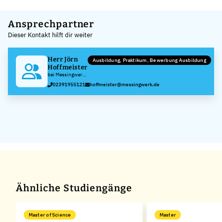
Leaflet
|
©
OpenStreetMap
,
+
Ansprechpartner
Dieser Kontakt hilft dir weiter
−
Herr Jörn
Ausbildung, Praktikum, Bewerbung Ausbildung
Hoffmeister
bei Messingwerk
Plettenberg
02391955121
hoffmeister@messingwerk.de
Herfeld GmbH &
Co. KG
Ähnliche Studiengänge
Master of Science
Master