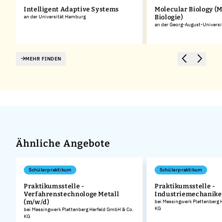
Intelligent Adaptive Systems
Molecular Biology (
an der Universität Hamburg
Biologie)
an der Georg-August-Universi
MEHR FINDEN
Ähnliche Angebote
Schülerpraktikum
Schülerpraktikum
Praktikumsstelle -
Praktikumsstelle -
Verfahrenstechnologe Metall
Industriemechanike
.
(m/w/d)
bei Messingwerk Plettenberg 
KG
bei Messingwerk Plettenberg Herfeld GmbH & Co.
KG