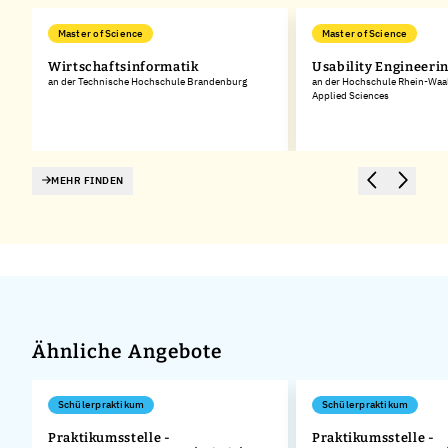
Master of Science
Master of Science
Wirtschaftsinformatik
Usability Engineeri
an der Technische Hochschule Brandenburg
an der Hochschule Rhein-Waal 
Applied Sciences
MEHR FINDEN
Ähnliche Angebote
Schülerpraktikum
Schülerpraktikum
Praktikumsstelle -
Praktikumsstelle -