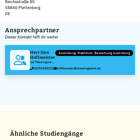
Reichsstraße 80
58840 Plettenberg
DE
Leaflet
|
©
OpenStreetMap
,
+
Ansprechpartner
Dieser Kontakt hilft dir weiter
−
Herr Jörn
Ausbildung, Praktikum, Bewerbung Ausbildung
Hoffmeister
bei Messingwerk
Plettenberg
02391955121
hoffmeister@messingwerk.de
Herfeld GmbH &
Co. KG
Ähnliche Studiengänge