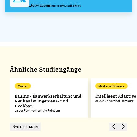
05971580
karriere@windhoff.de
Ähnliche Studiengänge
Master
Master of Science
BauIng - Bauwerkserhaltung und
Intelligent Adaptiv
Neubau im Ingenieur- und
an der Universität Hamburg
Hochbau
an der Fachhochschule Potsdam
MEHR FINDEN