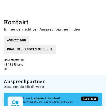
Kontakt
Immer den richtigen Ansprechpartner finden
05971580
KARRIERE@WINDHOFF.DE
Hovestraße 10
48431 Rheine
DE
Leaflet
|
©
OpenStreetMap
,
+
Ansprechpartner
Dieser Kontakt hilft dir weiter
−
Frau Stefanie Schönheit
Ausbildung
bei Windhoff Bahn- und Anlagentechnik GmbH