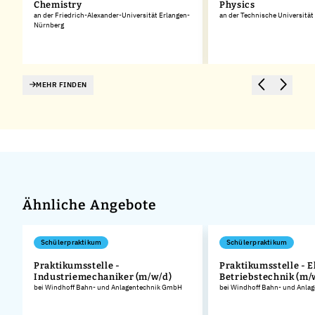
Chemistry
Physics
an der Friedrich-Alexander-Universität Erlangen-
an der Technische Universitä
Nürnberg
MEHR FINDEN
Ähnliche Angebote
Schülerpraktikum
Schülerpraktikum
Praktikumsstelle -
Praktikumsstelle - E
Industriemechaniker (m/w/d)
Betriebstechnik (m/
.
bei Windhoff Bahn- und Anlagentechnik GmbH
bei Windhoff Bahn- und Anla