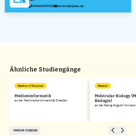
Bonacker
Christmann
496464929210
karriere@cpbau.de
& Pfeifer
Construction
GmbH & Co.
KG
Ähnliche Studiengänge
Master of Science
Master
Medieninformatik
Molecular Biology (
an der Technische Universität Dresden
Biologie)
an der Georg-August-Universi
MEHR FINDEN