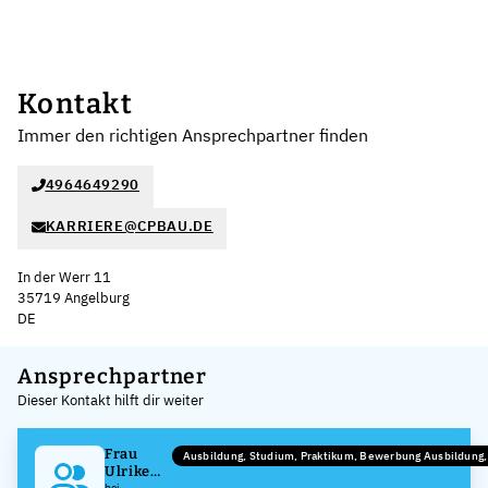
Kontakt
Immer den richtigen Ansprechpartner finden
4964649290
KARRIERE@CPBAU.DE
In der Werr 11
35719 Angelburg
DE
Leaflet
|
©
OpenStreetMap
,
+
Ansprechpartner
Dieser Kontakt hilft dir weiter
−
Frau
Ausbildung, Studium, Praktikum, Bewerbung Ausbildung
Ulrike
bei