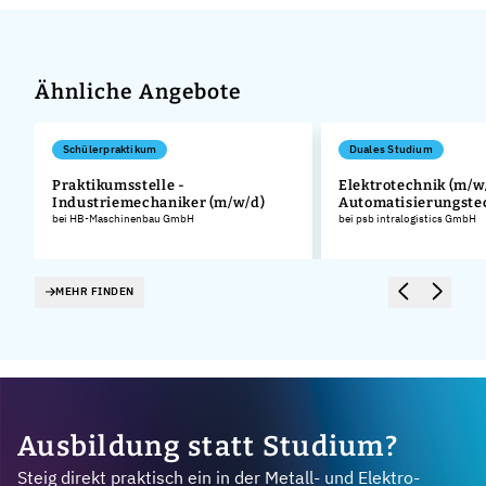
Ähnliche Angebote
Schülerpraktikum
Duales Studium
Praktikumsstelle -
Elektrotechnik (m/w/
Industriemechaniker (m/w/d)
Automatisierungste
.
bei HB-Maschinenbau GmbH
bei psb intralogistics GmbH
MEHR FINDEN
Ausbildung statt Studium?
Steig direkt praktisch ein in der Metall- und Elektro-