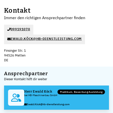
Kontakt
Immer den richtigen Ansprechpartner finden
099191070
EWALD.KÖCK@HB-DIENSTLEISTUNG.COM
Finsinger Str. 1
94526 Metten
DE
Leaflet
|
©
OpenStreetMap
,
+
Ansprechpartner
Dieser Kontakt hilft dir weiter
−
Herr Ewald Köck
Praktikum, Bewerbung Ausbildung
bei HB-Maschinenbau GmbH
Ewald.Köck@hb-dienstleistung.com