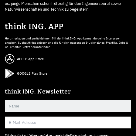
es, junge Menschen schon frühzeitig für den Ingenieursberuf sowie
Naturwissenschaften und Technik zu begeistern.
think ING. APP
Herunterladen und zurücklehnen: Mit der think ING. App kannst du deine Interessen
angeben, Suchaufträge anlegen und die für dich passenden Studiengänge, Praktika, Jobs &
Co. erhalten. Jetzt herunterladen!
APPLE App Store
GOOGLE Play Store
think ING. Newsletter
Mit dem Klick auf "Absenden" akzeptiere ich die
Datenschutzbestimmungen