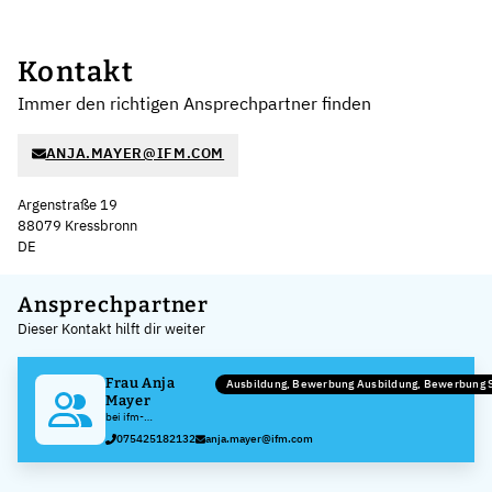
Kontakt
Immer den richtigen Ansprechpartner finden
ANJA.MAYER@IFM.COM
Argenstraße 19
88079 Kressbronn
DE
Leaflet
|
©
OpenStreetMap
,
+
Ansprechpartner
Dieser Kontakt hilft dir weiter
−
Frau Anja
Ausbildung, Bewerbung Ausbildung, Bewerbung 
Mayer
bei ifm-
Unternehmensgruppe
075425182132
anja.mayer@ifm.com