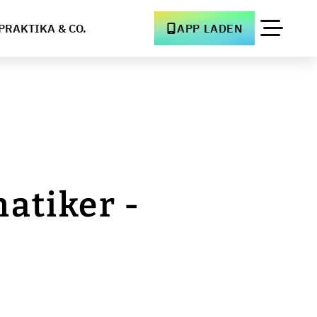
PRAKTIKA & CO.
APP LADEN
atiker -