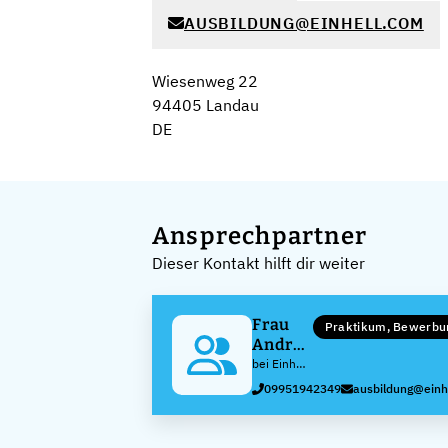
AUSBILDUNG@EINHELL.COM
Wiesenweg 22
94405 Landau
DE
Ansprechpartner
Dieser Kontakt hilft dir weiter
Frau
Praktikum, Bewerbu
Andrea
Etzel
bei Einhell
Germany
09951942349
ausbildung@einh
AG