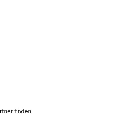
+
−
tner finden