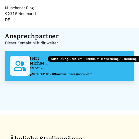
Münchener Ring 1
92318 Neumarkt
DE
Leaflet
|
©
OpenStreetMap
,
+
Ansprechpartner
Dieser Kontakt hilft dir weiter
−
Herr
Ausbildung, Studium, Praktikum, Bewerbung Ausbildung
Michael
Beck
bei Aptiv
Services
09181310121
michael.beck@aptiv.com
Deutschland
GmbH
Ähnliche Studiengänge