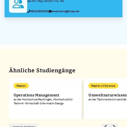
bei Chr. Mayr GmbH + Co. KG
08341804181
bewerbung@mayr.de
Ähnliche Studiengänge
Master
Master of Science
Operations Management
Umweltnaturwissen
an der Hochschule Reutlingen, Hochschule für
an der Technische Universitä
Technik- Wirtschaft-Informatik-Design