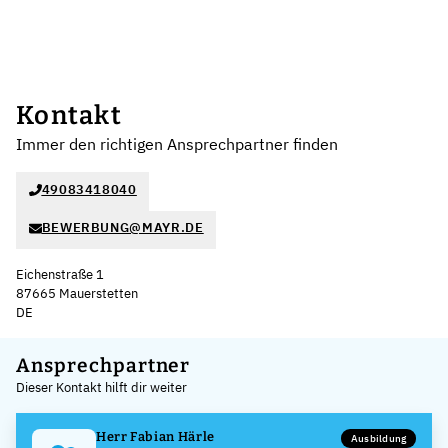
Kontakt
Immer den richtigen Ansprechpartner finden
49083418040
BEWERBUNG@MAYR.DE
Eichenstraße 1
87665 Mauerstetten
DE
Leaflet
|
©
OpenStreetMap
,
+
Ansprechpartner
Dieser Kontakt hilft dir weiter
−
Herr Fabian Härle
Ausbildung