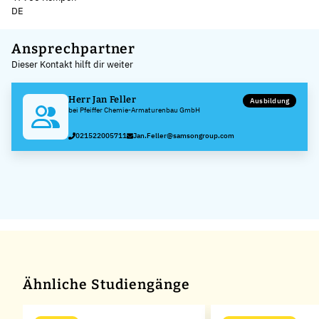
DE
Leaflet
|
©
OpenStreetMap
,
+
Ansprechpartner
Dieser Kontakt hilft dir weiter
−
Herr Jan Feller
Ausbildung
bei Pfeiffer Chemie-Armaturenbau GmbH
021522005711
Jan.Feller@samsongroup.com
Ähnliche Studiengänge