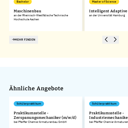
Bachelor
Master of Science
Maschinenbau
Intelligent Adaptiv
an der Rheinisch-Westfälische Technische
an der Universität Hamburg
Hochschule Aachen
MEHR FINDEN
Ähnliche Angebote
Schülerpraktikum
Schülerpraktikum
Praktikumsstelle -
Praktikumsstelle -
Zerspanungsmechaniker (m/w/d)
Industriemechanike
.
bei Pfeiffer Chemie-Armaturenbau GmbH
bei Pfeiffer Chemie-Armatur