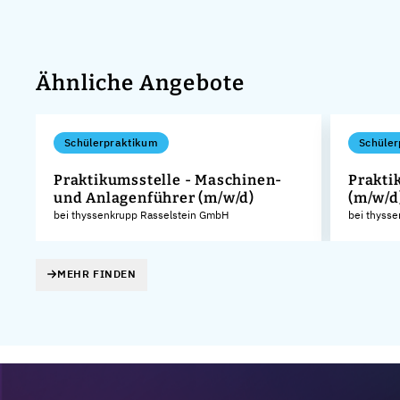
Ähnliche Angebote
Schülerpraktikum
Schüler
Praktikumsstelle - Maschinen-
Prakti
und Anlagenführer (m/w/d)
(m/w/d
KG
bei thyssenkrupp Rasselstein GmbH
bei thyss
MEHR FINDEN