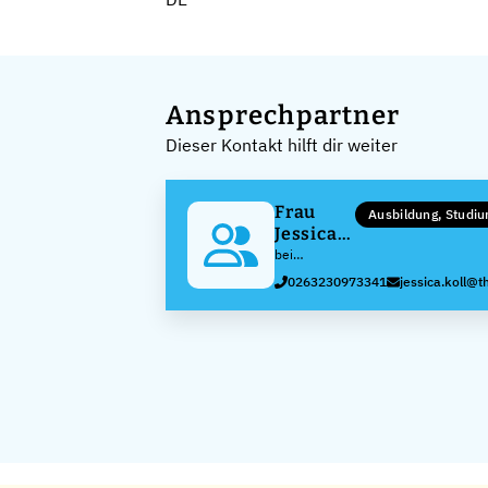
Ansprechpartner
Dieser Kontakt hilft dir weiter
Frau
Ausbildung, Studi
Jessica
Koll
bei
thyssenkrupp
0263230973341
jessica.koll@
Rasselstein
GmbH