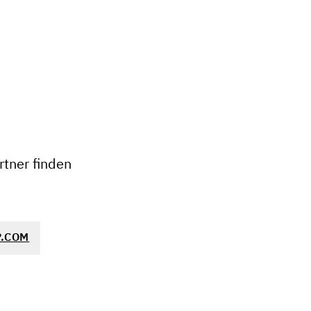
+
−
tner finden
.COM