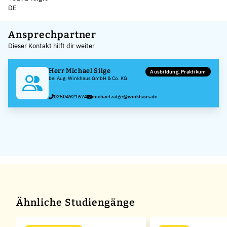
DE
Leaflet
|
©
OpenStreetMap
,
+
Ansprechpartner
Dieser Kontakt hilft dir weiter
−
Herr Michael Silge
Ausbildung, Praktikum
bei Aug. Winkhaus GmbH & Co. KG
02504921674
michael.silge@winkhaus.de
Ähnliche Studiengänge