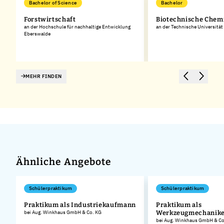
Bachelor of Science
Bachelor
Forstwirtschaft
Biotechnische Chem
an der Hochschule für nachhaltige Entwicklung
an der Technische Universitä
Eberswalde
MEHR FINDEN
Ähnliche Angebote
Schülerpraktikum
Schülerpraktikum
Praktikum als Industriekaufmann
Praktikum als
bei Aug. Winkhaus GmbH & Co. KG
Werkzeugmechanik
.
bei Aug. Winkhaus GmbH & Co