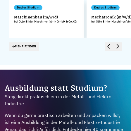
Duales Studium
Duales Studium
Maschinenbau (m/w/d)
Mechatronik (m/w/d
bei Otto Bihler Maschinenfabrik GmbH & Co.KG
bei Otto Bihler Maschinenfa
.
MEHR FINDEN
Ausbildung statt Studium?
Steig direkt praktisch ein in der Metall- und Elektro-
Industrie
Wenn du gerne praktisch arbeiten und anpacken willst,
ist eine Ausbildung in der Metall- und Elektro-Industrie
genau das richtige für dich. Entdecke hier 40 spannende