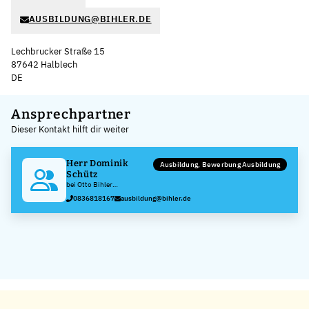
AUSBILDUNG@BIHLER.DE
Lechbrucker Straße 15
87642 Halblech
DE
Leaflet
|
©
OpenStreetMap
,
+
Ansprechpartner
Dieser Kontakt hilft dir weiter
−
Herr Dominik
Ausbildung, Bewerbung Ausbildung
Schütz
bei Otto Bihler
Maschinenfabrik GmbH &
0836818167
ausbildung@bihler.de
Co.KG