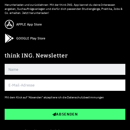
Herunterladen und zurücklehnen: Mit der think ING. App kannst du deine Interessen
angeben, Suchaufträge anlegen und die für dich passenden Studiengänge, Praktika, Jobs &
Co. erhalten. Jetzt herunterladen!
APPLE App Store
GOOGLE Play Store
think ING. Newsletter
Mit dem Klick auf "Absenden" akzeptiere ich die
Datenschutzbestimmungen
ABSENDEN