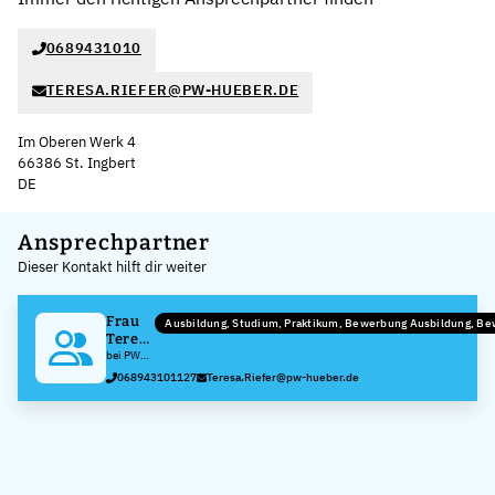
0689431010
TERESA.RIEFER@PW-HUEBER.DE
Im Oberen Werk 4
66386 St. Ingbert
DE
Leaflet
|
©
OpenStreetMap
,
+
Ansprechpartner
Dieser Kontakt hilft dir weiter
−
Frau
Ausbildung, Studium, Praktikum, Bewerbung Ausbildung, B
Teresa
Pitaro
bei PW
Hueber
068943101127
Teresa.Riefer@pw-hueber.de
GmbH