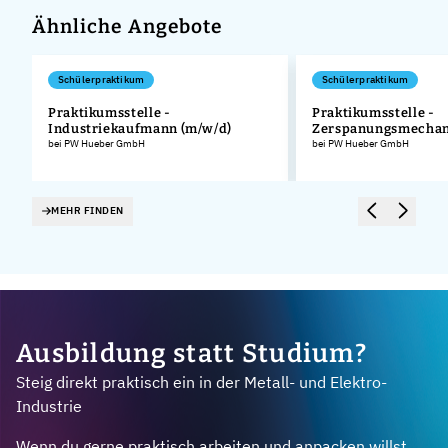
Ähnliche Angebote
Schülerpraktikum
Schülerpraktikum
Praktikumsstelle -
Praktikumsstelle -
Industriekaufmann (m/w/d)
Zerspanungsmechan
.
bei PW Hueber GmbH
bei PW Hueber GmbH
MEHR FINDEN
Ausbildung statt Studium?
Steig direkt praktisch ein in der Metall- und Elektro-
Industrie
Wenn du gerne praktisch arbeiten und anpacken willst,