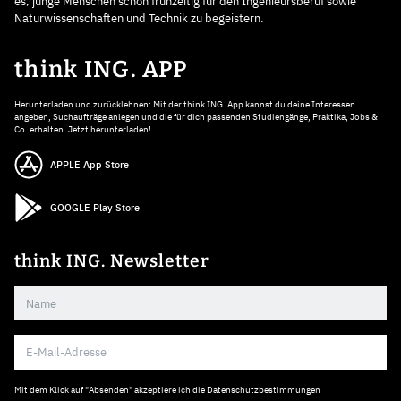
es, junge Menschen schon frühzeitig für den Ingenieursberuf sowie
Naturwissenschaften und Technik zu begeistern.
think ING. APP
Herunterladen und zurücklehnen: Mit der think ING. App kannst du deine Interessen
angeben, Suchaufträge anlegen und die für dich passenden Studiengänge, Praktika, Jobs &
Co. erhalten. Jetzt herunterladen!
APPLE App Store
GOOGLE Play Store
think ING. Newsletter
Mit dem Klick auf "Absenden" akzeptiere ich die
Datenschutzbestimmungen