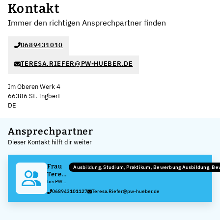
Kontakt
Immer den richtigen Ansprechpartner finden
0689431010
TERESA.RIEFER@PW-HUEBER.DE
Im Oberen Werk 4
66386 St. Ingbert
DE
Leaflet
|
©
OpenStreetMap
,
+
Ansprechpartner
Dieser Kontakt hilft dir weiter
−
Frau
Ausbildung, Studium, Praktikum, Bewerbung Ausbildung, B
Teresa
Pitaro
bei PW
Hueber
068943101127
Teresa.Riefer@pw-hueber.de
GmbH