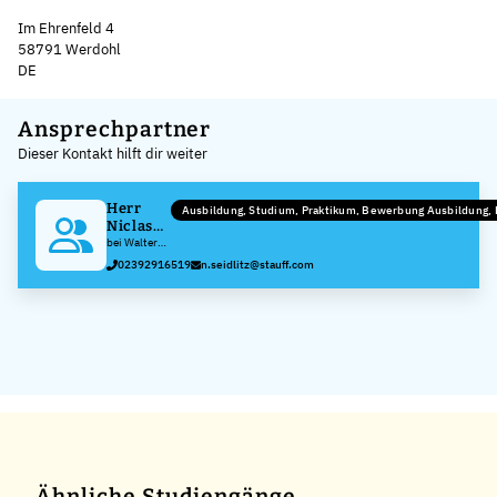
Im Ehrenfeld 4
58791 Werdohl
DE
Leaflet
|
©
OpenStreetMap
,
+
Ansprechpartner
Dieser Kontakt hilft dir weiter
−
Herr
Ausbildung, Studium, Praktikum, Bewerbung Ausbildung
Niclas
von
bei Walter
Stauffenberg
Seidlitz
02392916519
n.seidlitz@stauff.com
GmbH & Co.
KG
Ähnliche Studiengänge