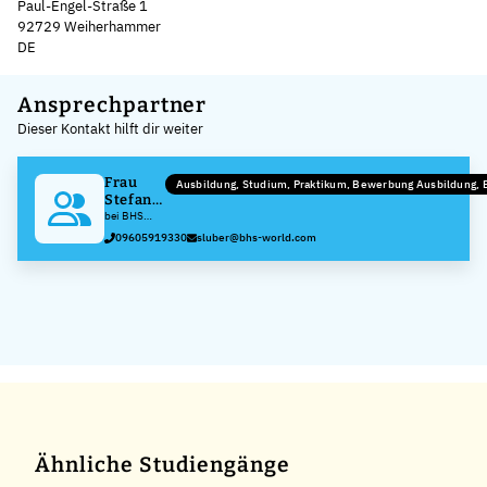
Paul-Engel-Straße 1
92729 Weiherhammer
DE
Leaflet
|
©
OpenStreetMap
,
+
Ansprechpartner
Dieser Kontakt hilft dir weiter
−
Frau
Ausbildung, Studium, Praktikum, Bewerbung Ausbildung,
Stefanie
Luber
bei BHS
Corrugated
09605919330
sluber@bhs-world.com
Maschinen-
und
Anlagenbau
GmbH
Ähnliche Studiengänge