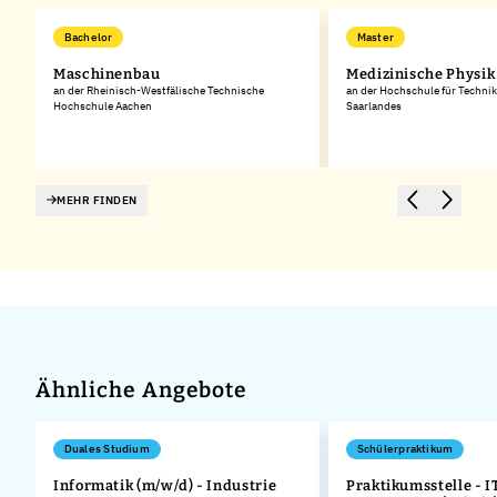
Bachelor
Master
Maschinenbau
Medizinische Physik
an der Rheinisch-Westfälische Technische
an der Hochschule für Technik
Hochschule Aachen
Saarlandes
MEHR FINDEN
Ähnliche Angebote
Duales Studium
Schülerpraktikum
Informatik (m/w/d) - Industrie
Praktikumsstelle - 