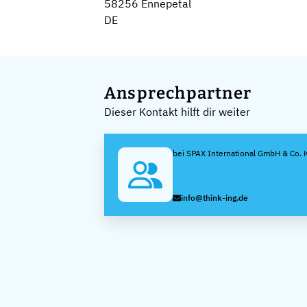
58256 Ennepetal
DE
Ansprechpartner
Dieser Kontakt hilft dir weiter
bei SPAX International GmbH & Co. 
info@think-ing.de