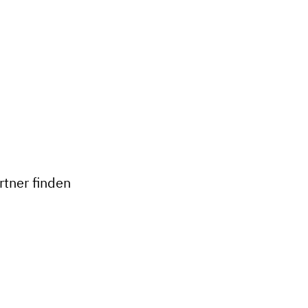
+
−
tner finden