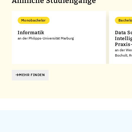
Ähnliche Studiengänge
Monobachelor
Bachelo
Informatik
Data S
Intell
an der Philipps-Universität Marburg
Praxis
an der Wes
Bocholt, 
MEHR FINDEN