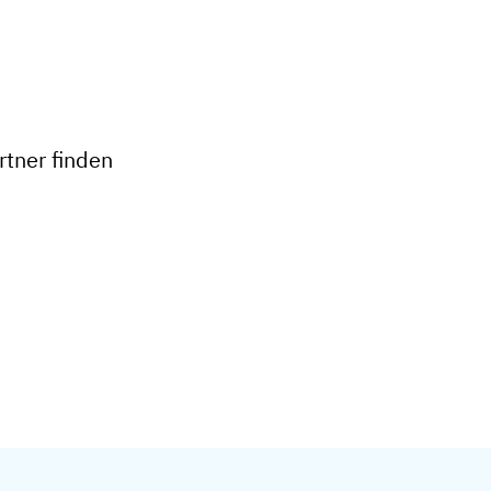
+
−
tner finden