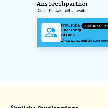
Ansprechpartner
Dieser Kontakt hilft dir weiter
Frau Julia
Ausbildung, Pra
Oversberg
bei Benhil
GmbH
492131995250
julia.oversberg