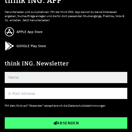
think ING. APP
Herunterladen und zurücklehnen: Mit der think ING. App kannst du deine Interessen
angeben, Suchaufträge anlegen und die für dich passenden Studiengänge, Praktika, Jobs &
Co. erhalten. Jetzt herunterladen!
APPLE App Store
GOOGLE Play Store
think ING. Newsletter
Mit dem Klick auf "Absenden" akzeptiere ich die
Datenschutzbestimmungen
ABSENDEN