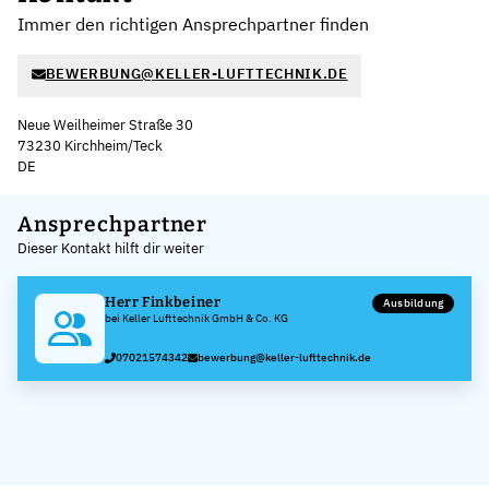
Immer den richtigen Ansprechpartner finden
BEWERBUNG@KELLER-LUFTTECHNIK.DE
Neue Weilheimer Straße 30
73230 Kirchheim/Teck
DE
Leaflet
|
©
OpenStreetMap
,
+
Ansprechpartner
Dieser Kontakt hilft dir weiter
−
Herr Finkbeiner
Ausbildung
bei Keller Lufttechnik GmbH & Co. KG
07021574342
bewerbung@keller-lufttechnik.de