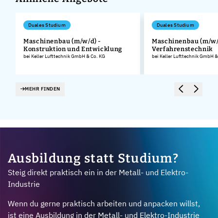
Duales Studium
Duales Studium
Maschinenbau (m/w/d) -
Maschinenbau (m/w/
Konstruktion und Entwicklung
Verfahrenstechnik
.
bei Keller Lufttechnik GmbH & Co. KG
bei Keller Lufttechnik GmbH &
MEHR FINDEN
Ausbildung statt Studium?
Steig direkt praktisch ein in der Metall- und Elektro-
Industrie
Wenn du gerne praktisch arbeiten und anpacken willst,
ist eine Ausbildung in der Metall- und Elektro-Industrie