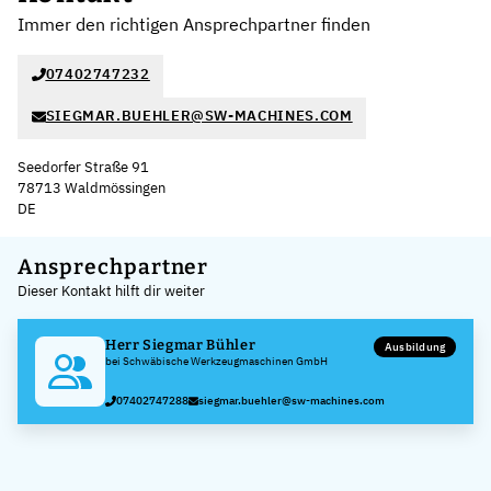
Immer den richtigen Ansprechpartner finden
07402747232
SIEGMAR.BUEHLER@SW-MACHINES.COM
Seedorfer Straße 91
78713 Waldmössingen
DE
Leaflet
|
©
OpenStreetMap
,
+
Ansprechpartner
Dieser Kontakt hilft dir weiter
−
Herr Siegmar Bühler
Ausbildung
bei Schwäbische Werkzeugmaschinen GmbH
07402747288
siegmar.buehler@sw-machines.com