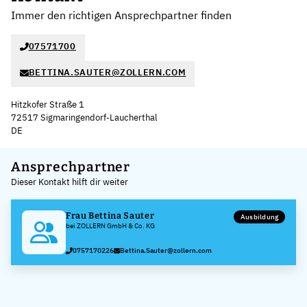
Immer den richtigen Ansprechpartner finden
07571700
BETTINA.SAUTER@ZOLLERN.COM
Hitzkofer Straße 1
72517 Sigmaringendorf-Laucherthal
DE
Leaflet
|
©
OpenStreetMap
,
+
Ansprechpartner
Dieser Kontakt hilft dir weiter
−
Frau Bettina Sauter
Ausbildung
bei ZOLLERN GmbH & Co. KG
0757170226
Bettina.Sauter@zollern.com