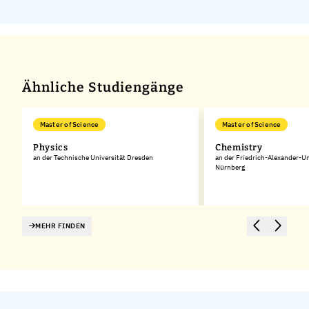
Ähnliche Studiengänge
Master of Science
Master of Science
Physics
Chemistry
an der Technische Universität Dresden
an der Friedrich-Alexander-Un
Nürnberg
MEHR FINDEN